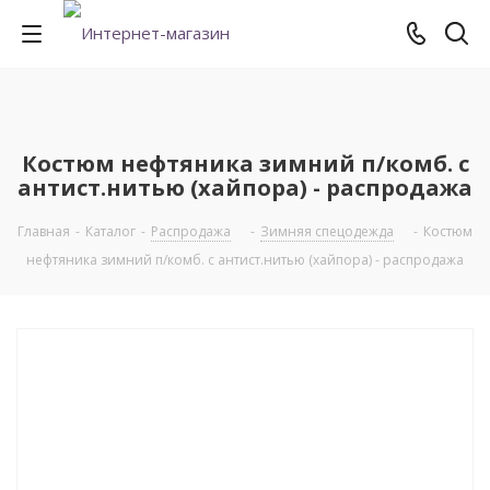
Костюм нефтяника зимний п/комб. с
антист.нитью (хайпора) - распродажа
Главная
-
Каталог
-
Распродажа
-
Зимняя спецодежда
-
Костюм
нефтяника зимний п/комб. с антист.нитью (хайпора) - распродажа